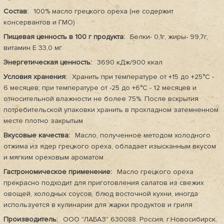
Состав:
100% масло грецкого ореха (не содержит
консервантов и ГМО)
Пищевая ценность в 100 г продукта:
Белки- 0,1г, жиры- 99,7г,
витамин Е 33,0 мг
Энергетическая ценность:
3690 кДж/900 ккал
Условия хранения:
Хранить при температуре от +15 до +25°С -
6 месяцев; при температуре от -25 до +6°С - 12 месяцев и
относительной влажности не более 75%. После вскрытия
потребительской упаковки хранить в прохладном затемненном
месте плотно закрытым
Вкусовые качества:
Масло, полученное методом холодного
отжима из ядер грецкого ореха, обладает изысканным вкусом
и мягким ореховым ароматом
Гастрономическое применение:
Масло грецкого ореха
прекрасно подходит для приготовления салатов из свежих
овощей, холодных соусов, блюд восточной кухни, иногда
используется в кулинарии для жарки продуктов и гриля
Производитель:
ООО "ЛАБАЗ" 630088. Россия, г.Новосибирск,